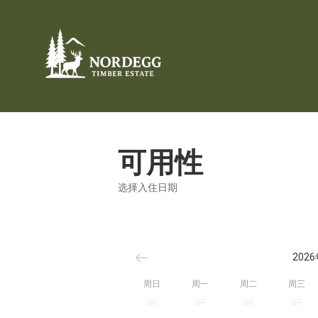
可用性
选择入住日期
202
周日
周一
周二
周三
26
27
28
29