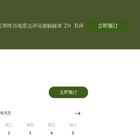
可用性
当地景点
评论
接触
媒体
ZH
EUR
立即预订
立即预订
6年9月
周三
周四
周五
周六
2
3
4
5