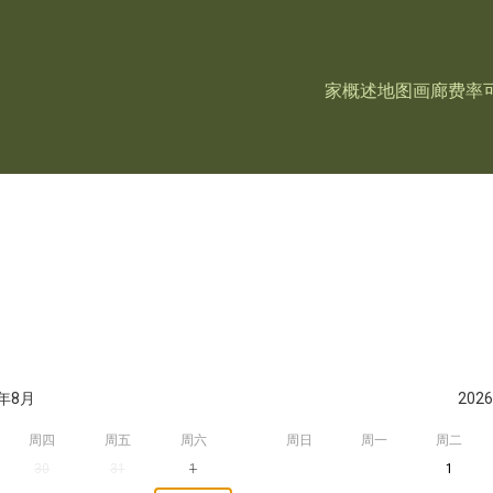
家
概述
地图
画廊
费率
6年8月
202
周四
周五
周六
周日
周一
周二
30
31
1
1