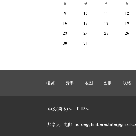
2
3
4
5
9
10
11
12
16
17
18
19
23
24
25
26
30
31
概览
费率
地图
图册
联络
中文(简体)
EUR
加拿大
.
电邮
:
nordeggtimberestate@gmail.c