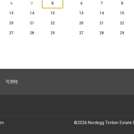
6
7
8
6
7
8
13
14
15
13
14
15
20
21
22
20
21
22
27
28
29
27
28
29
可用性
om
©
2026
Nordegg Timber Estate