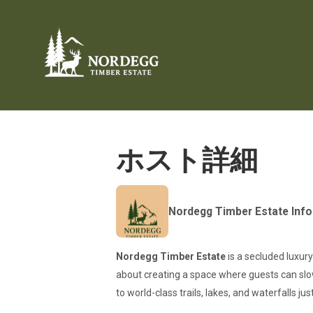
ホスト詳細
Nordegg Timber Estate Info
Nordegg Timber Estate
is a secluded luxury
about creating a space where guests can slo
to world-class trails, lakes, and waterfalls ju