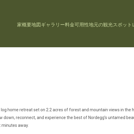
家
概要
地図
ギャラリー
料金
可用性
地元の観光スポット
 log home retreat set on 2.2 acres of forest and mountain views in the 
w down, reconnect, and experience the best of Nordegg’s untamed beaut
st minutes away.