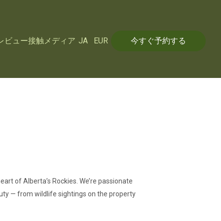
レビュー
接触
メディア
JA
EUR
今すぐ予約する
heart of Alberta’s Rockies. We’re passionate
y — from wildlife sightings on the property