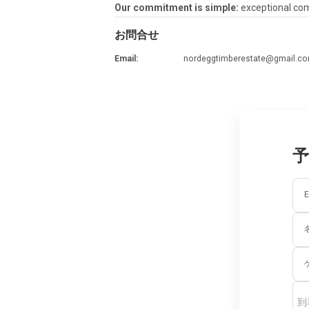
Our commitment is simple:
exceptional comf
お問合せ
Email
:
nordeggtimberestate@gmail.c
E
到