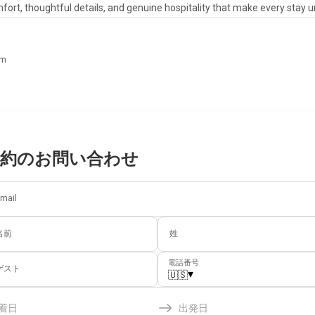
ort, thoughtful details, and genuine hospitality that make every stay u
om
予約のお問い合わせ
mail
名前
姓
電話番号
ゲスト
▾
🇺🇸
着日
出発日